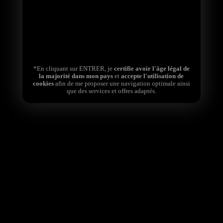
*En cliquant sur ENTRER, je
certifie avoir l'âge légal de
la majorité dans mon pays
et
accepte l'utilisation de
cookies
afin de me proposer une navigation optimale ainsi
Une fois allongé sur le fauteuil de consultation, le patient
que des services et offres adaptés.
ne peut que s'abandonner entre les mains expertes de la
Doctoresse. Il est loin d'imaginer jusqu'où va la
perversité de la praticienne dont la poitrine provocante le
fascine.